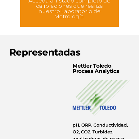
Acceda al listado completo de
calibraciones que realiza
nuestro Laboratorio de
Metrología.
Representadas
Mettler Toledo
Process Analytics
pH, ORP, Conductividad,
O2, CO2, Turbidez,
analizadores de gases: