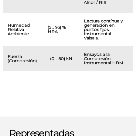
H
Alnor / RIS
N
Lectura contínua y
Humedad
generación en
T
(5 .. 95) %
Relativa
puntos fijos.
I
HRA
Ambiente
Instrumental
P
Vaisala.
Ensayos a la
Fuerza
C
(0 .. 50) kN
Compresión.
(Compresión)
R
Instrumental HBM.
Representadas