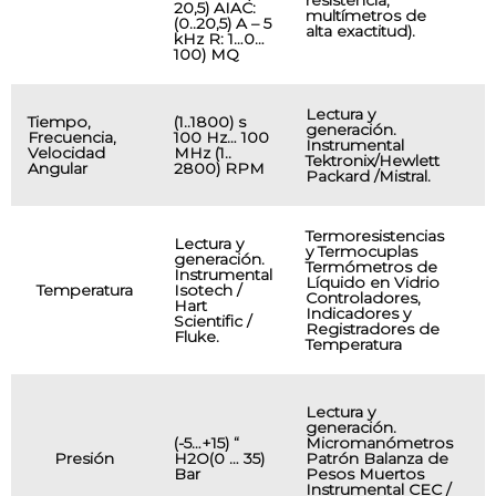
resistencia,
20,5) AIAC:
multímetros de
(0..20,5) A – 5
alta exactitud).
kHz R: 1…0…
100) MQ
Lectura y
Tiempo,
(1..1800) s
generación.
O
Frecuencia,
100 Hz… 100
Instrumental
F
Velocidad
MHz (1..
Tektronix/Hewlett
T
Angular
2800) RPM
Packard /Mistral.
Termoresistencias
Lectura y
y Termocuplas
generación.
Termómetros de
Instrumental
Líquido en Vidrio
Temperatura
Isotech /
Controladores,
Hart
Indicadores y
Scientific /
Registradores de
Fluke.
Temperatura
T
Lectura y
i
generación.
p
(-5…+15) “
Micromanómetros
(
Presión
H2O(0 … 35)
Patrón Balanza de
á
Bar
Pesos Muertos
Instrumental CEC /