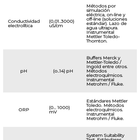
Métodos por
simulación
eléctrica, on-line y
off-line (soluciones
I
Conductividad
(0,01..3000)
estándar). Lazo de
p
electrolítica
uS/cm
agua ultrapura.
l
Instrumental
Mettler Toledo-
Thornton.
Buffers Merck y
Mettler-Toledo /
Ingold entre otros.
I
pH
(o..14) pH
Métodos
p
electroquímicos.
l
Instrumental
Metrohm / Fluke.
Estándares Mettler
Toledo. Métodos
I
(0… 1000)
ORP
electroquímicos.
p
mV
Instrumental
l
Metrohm / Fluke.
System Suitability
Test. Estándares