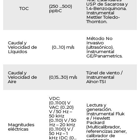
A
USP de Sacarosa y
(250 …500)
P
TOC
1.4-Benzoquinona.
ppbC
C
Instrumental
T
Mettler Toledo-
Thornton.
Método No
Caudal y
Invasivo
I
Velocidad de
(0…10) m/s
(ultrasónico).
P
Líquidos
Instrumental
d
GE/Panametrics.
Caudal y
Túnel de viento /
Velocidad de
(0,15…30) m/s
Instrumental
p
Aire
Alnor-TSI
VDC:
(0..1100) V
Lectura y
VAC: (0..20)
generación.
V / 50 Hz –
Instrumental Fluk
50 kHz
e / Hewlett
M
(0..110) V / 50
Packard
P
Magnitudes
Hz – 20 kHz
(Multicalibrador,
M
eléctricas
(0..1100) V /
referencizas zener,
O
50 Hz – 1
calibrador de
R
kHz IDC: (0…