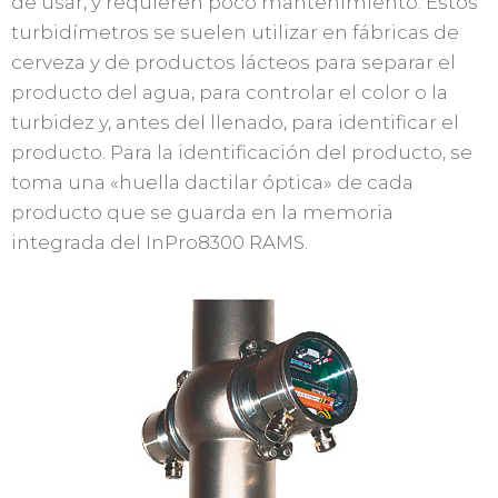
de usar, y requieren poco mantenimiento. Estos
turbidímetros se suelen utilizar en fábricas de
cerveza y de productos lácteos para separar el
producto del agua, para controlar el color o la
turbidez y, antes del llenado, para identificar el
producto. Para la identificación del producto, se
toma una «huella dactilar óptica» de cada
producto que se guarda en la memoria
integrada del InPro8300 RAMS.