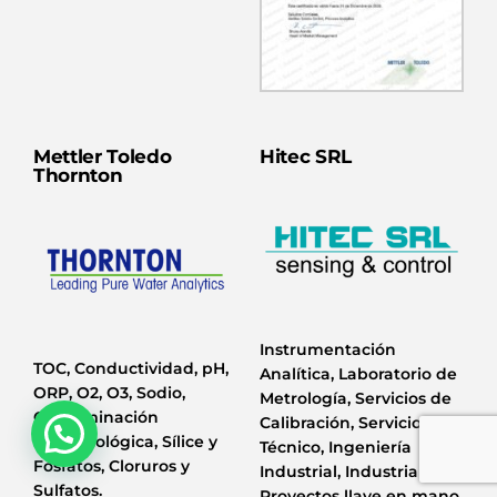
Mettler Toledo
Hitec SRL
Thornton
Instrumentación
TOC, Conductividad, pH,
Analítica, Laboratorio de
ORP, O2, O3, Sodio,
Metrología, Servicios de
Contaminación
Calibración, Servicio
microbiológica, Sílice y
Técnico, Ingeniería
Fosfatos, Cloruros y
Industrial, Industria 4.0 y
Sulfatos.
Proyectos llave en mano.