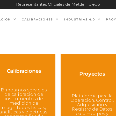
Representantes Oficiales de Mettler Toledo
ACIÓN
CALIBRACIONES
INDUSTRIAS 4.0
PRO
Calibraciones
Proyectos
Brindamos servicios
de calibración de
Plataforma para la
instrumentos de
Operación, Control,
medición de
Adquisición y
magnitudes físicas,
Registro de Datos
analíticas y eléctricas,
para Equipos y