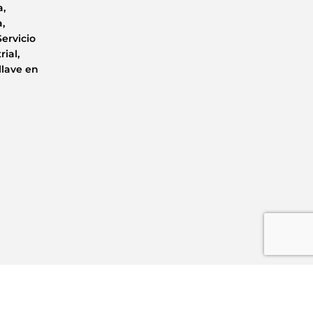
a,
,
Servicio
rial,
llave en