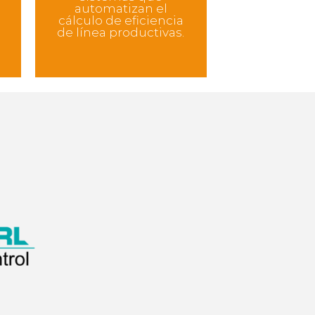
automatizan el
cálculo de eficiencia
de línea productivas.