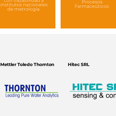
con trazabilidad a
Procesos
institutos nacionales
Farmaceúticos.
de metrología.
Mettler Toledo Thornton
Hitec SRL