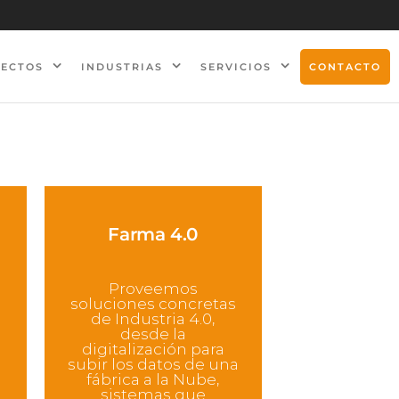
CONTACTO
YECTOS
INDUSTRIAS
SERVICIOS
Farma 4.0
Proveemos
soluciones concretas
de Industria 4.0,
desde la
digitalización para
subir los datos de una
fábrica a la Nube,
sistemas que