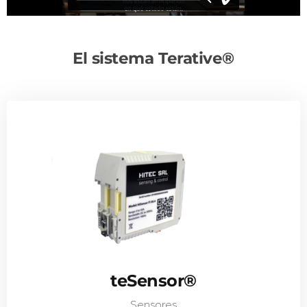
El sistema Terative®
teSensor®
Sensores