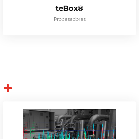
teBox®
Procesadores