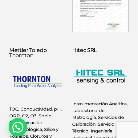
Mettler Toledo
Hitec SRL
Thornton
Instrumentación Analítica,
TOC, Conductividad, pH,
Laboratorio de
ORP, O2, O3, Sodio,
Metrología, Servicios de
Contaminación
Calibración, Servicio
microbiológica, Sílice y
Técnico, Ingeniería
Fosfatos, Cloruros y
Industrial, Industria 4.0 y