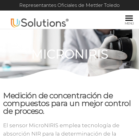
Representantes Oficiales de Mettler Toledo
USOLUTIONS
Soluciones
MENÚ
Integrales
MICRONIRIS
Medición de concentración de
compuestos para un mejor control
de proceso.
El sensor MicroNIRIS emplea tecnología de
absorción NIR para la determinación de la