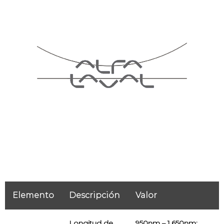
Elemento
Descripción
Valor
Longitud de
950nm – 1.650nm;